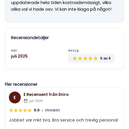
uppdaterade hela tiden kostnadsmässigt, vilka
olika val vi hade osv. Vi kan inte klaga på något!
Recensiondetaljer
När:
Betyg:
juli 2025
5
av 5
Fler recensioner
E Recensent från Eniro
E
juli 2025
•
5.0
Utmärkt
Jobbet var mkt bra. Bra service och trevlig personal