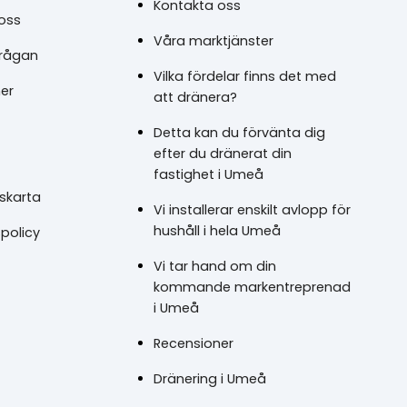
Kontakta oss
oss
Våra marktjänster
frågan
Vilka fördelar finns det med
er
att dränera?
Detta kan du förvänta dig
efter du dränerat din
fastighet i Umeå
skarta
Vi installerar enskilt avlopp för
hushåll i hela Umeå
spolicy
Vi tar hand om din
kommande markentreprenad
i Umeå
Recensioner
Dränering i Umeå