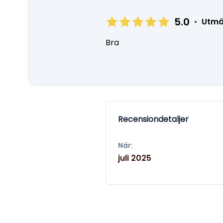
5.0
•
Utmä
Bra
Recensiondetaljer
När:
juli 2025