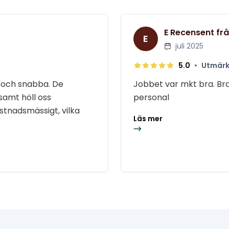
E Recensent frå
E
juli 2025
•
5.0
Utmärk
 och snabba. De
Jobbet var mkt bra. Bra
samt höll oss
personal
stnadsmässigt, vilka
Läs mer