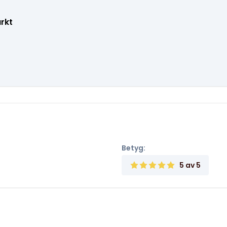
rkt
Betyg:
5
av 5