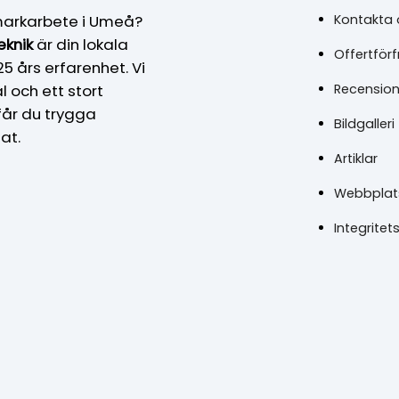
Kontakta 
 markarbete i Umeå?
eknik
är din lokala
Offertför
 års erfarenhet. Vi
Recension
 och ett stort
får du trygga
Bildgalleri
at.
Artiklar
Webbplat
Integritet